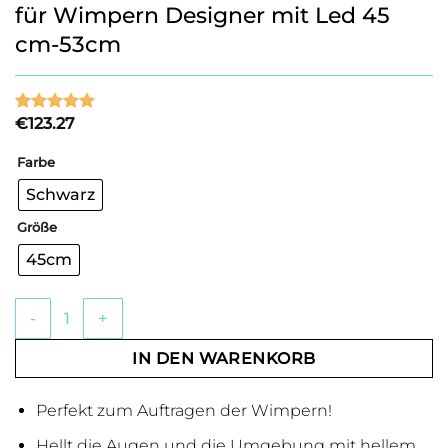
für Wimpern Designer mit Led 45
cm-53cm
€
123.27
Bewertet
3
mit
5
von
5, basierend
Farbe
auf
Kundenbewertung
Schwarz
Größe
45cm
Professionelle kreisförmige Lampe für Wimpern Designer
IN DEN WARENKORB
Perfekt zum Auftragen der Wimpern!
Hellt die Augen und die Umgebung mit hellem