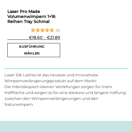
Produktseite
Produktseite
gewählt
gewählt
Laser Pro Made
werden
werden
Volumenwimpern 1×16
Reihen Tray Schmal
(0)
Bewertet
Preisspanne:
€
18.60
–
€
21.89
€18.60
mit
5
von
bis
5
AUSFÜHRUNG
€21.89
WÄHLEN
Dieses
Produkt
weist
Laser Silk Lashes ist das neueste und innovativste
mehrere
Wimpernverlängerungsprodukt auf dem Markt!
Varianten
Die mikroskopisch kleinen Vertiefungen sorgen für mehr
auf.
Haftfläche und sorgen so für eine stärkere und längere Haftung
Die
zwischen den Wimpernverlängerungen und den
Optionen
Naturwimpern.
können
auf
der
Produktseite