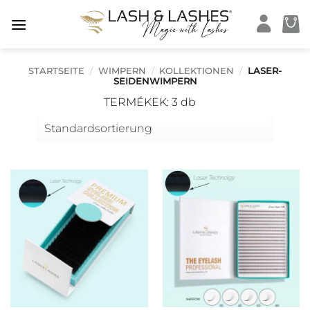
Zum
Inhalt
springen
STARTSEITE
/
WIMPERN
/
KOLLEKTIONEN
/
LASER-
SEIDENWIMPERN
TERMÉKEK: 3 db