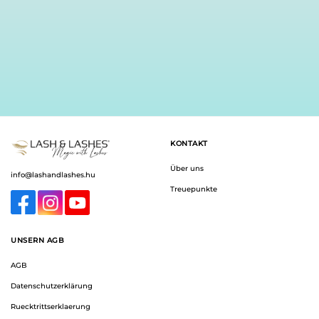
gewählt
werden
KONTAKT
Über uns
info@lashandlashes.hu
Treuepunkte
UNSERN AGB
AGB
Datenschutzerklärung
Ruecktrittserklaerung