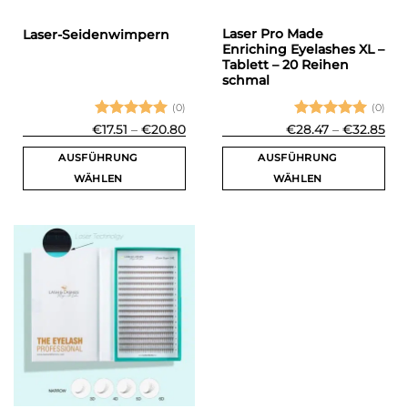
Laser Pro Made
Laser-Seidenwimpern
Enriching Eyelashes XL –
Tablett – 20 Reihen
schmal
(0)
(0)
Bewertet
Preisspanne:
Bewertet
Pre
€
17.51
–
€
20.80
€
28.47
–
€
32.85
€17.51
€28
mit
5
von
mit
5
von
bis
bis
5
5
AUSFÜHRUNG
AUSFÜHRUNG
€20.80
€32
WÄHLEN
WÄHLEN
Dieses
Dieses
Produkt
Produkt
weist
weist
mehrere
mehrere
Varianten
Varianten
auf.
auf.
Die
Die
Optionen
Optionen
können
können
auf
auf
der
der