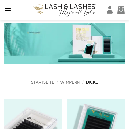
Zum
Inhalt
springen
STARTSEITE
/
WIMPERN
/
DICKE