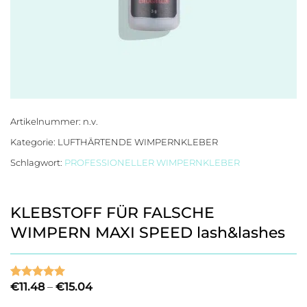
Artikelnummer:
n.v.
Kategorie:
LUFTHÄRTENDE WIMPERNKLEBER
Schlagwort:
PROFESSIONELLER WIMPERNKLEBER
KLEBSTOFF FÜR FALSCHE
WIMPERN MAXI SPEED lash&lashes
Preisspanne:
€
11.48
–
€
15.04
Bewertet
4
€11.48
mit
5
von