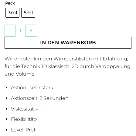
bis
5, basierend
Pack
€15.04
auf
Kundenbewertung
3ml
5ml
KLEBSTOFF FÜR FALSCHE WIMPERN MAXI SPEED lash&lash
IN DEN WARENKORB
Wir empfehlen den Wimperstilisten mit Erfahrung,
für die Technik 1D klassisch, 2D durch Verdoppelung
und Volume.
Aktion : sehr stark
Aktionszeit: 2 Sekunden
Viskosität: ••••
Flexibilität:•
Level: Profi