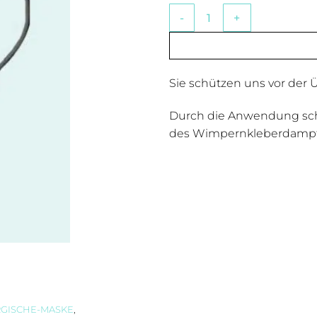
3-lagige chirurgische Maske
Sie schützen uns vor der 
Durch die Anwendung sch
des Wimpernkleberdampf
RGISCHE-MASKE
,